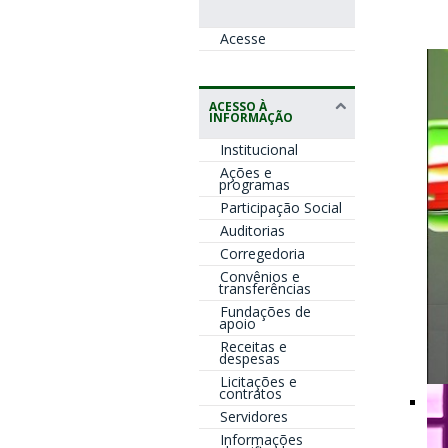
Si
Acesse
ACESSO À
INFORMAÇÃO
Institucional
Ações e
programas
Participação Social
Auditorias
Corregedoria
Convênios e
transferências
Fundações de
apoio
Receitas e
despesas
Licitações e
contratos
Servidores
No
Informações