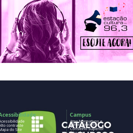
ute a rádio Estação Cultura FM!
Acessibilidade
Campus
Acessibilidade
Atos Normativos e
administrativos
Alto contraste
Conselho Superior
Mapa do Site
Direção