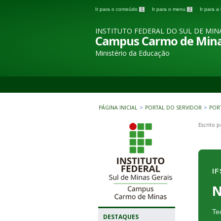
Ir para o conteúdo
1
Ir para o menu
2
Ir para 
INSTITUTO FEDERAL DO SUL DE MIN
Campus Carmo de Min
Ministério da Educação
PÁGINA INICIAL
>
PORTAL DO SERVIDOR
>
POR
Escrito 
I
N
Te
DESTAQUES