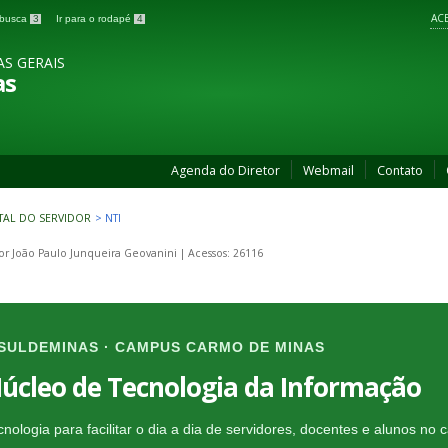
ACE
a busca
3
Ir para o rodapé
4
AS GERAIS
as
Agenda do Diretor
Webmail
Contato
TAL DO SERVIDOR
>
NTI
por
João Paulo Junqueira Geovanini
|
Acessos: 26116
FSULDEMINAS · CAMPUS CARMO DE MINAS
úcleo de Tecnologia da Informação
cnologia para facilitar o dia a dia de servidores, docentes e alunos no