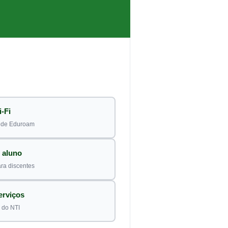
-Fi
rede Eduroam
o aluno
ra discentes
erviços
 do NTI