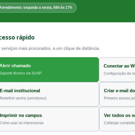
Atendimento: segunda a sexta, 08h às 17h
cesso rápido
 serviços mais procurados, a um clique de distância.
Abrir chamado
Conectar ao Wi
Suporte técnico via SUAP
Configuração da 
E-mail institucional
Criar e-mail d
Redefinir senha (servidores)
Primeiro acesso pa
Imprimir no campus
Ver todos os s
Como usar as impressoras
Catálogo completo