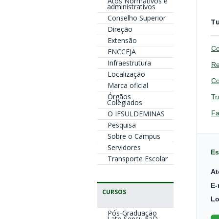
Atos Normativos e
administrativos
Conselho Superior
Tu
Direção
Extensão
Co
ENCCEJA
Infraestrutura
Re
Localização
Co
Marca oficial
Órgãos
Tr
Colegiados
Fa
O IFSULDEMINAS
Pesquisa
Sobre o Campus
Servidores
Es
Transporte Escolar
At
E-
CURSOS
Lo
Pós-Graduação
Lato Sensu EaD