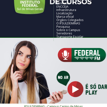
Extensão
ENCCEJA
Infraestrutura
Localização
Marca oficial
Órgãos Colegiados
O IFSULDEMINAS
Pesquisa
Sobre o Campus
Servidores
Transporte Escolar
al dos nossos cursos combina com você?
ça a rádio Federal FM!
IFSULDEMINAS - Campus Carmo de Minas