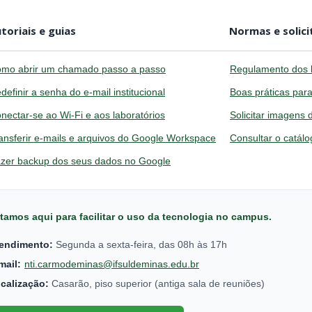
toriais e guias
Normas e solic
mo abrir um chamado passo a passo
Regulamento dos l
definir a senha do e-mail institucional
Boas práticas para
nectar-se ao Wi-Fi e aos laboratórios
Solicitar imagens
ansferir e-mails e arquivos do Google Workspace
Consultar o catál
zer backup dos seus dados no Google
tamos aqui para facilitar o uso da tecnologia no campus.
endimento:
Segunda a sexta-feira, das 08h às 17h
mail:
nti.carmodeminas@ifsuldeminas.edu.br
calização:
Casarão, piso superior (antiga sala de reuniões)