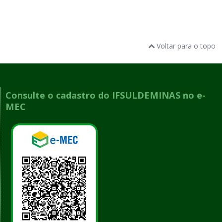
Voltar para o topo
Consulte o cadastro do IFSULDEMINAS no e-
MEC