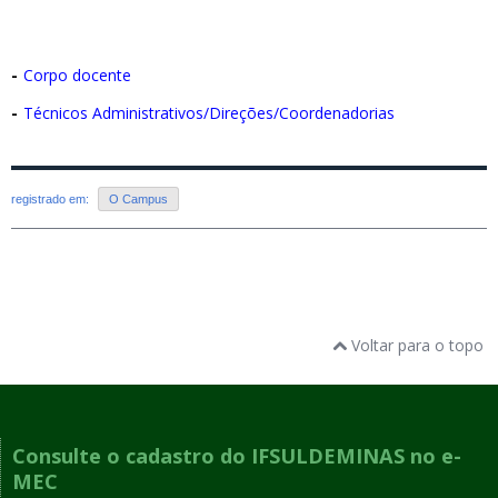
-
Corpo docente
-
Técnicos Administrativos/Direções/Coordenadorias
registrado em:
O Campus
Voltar para o topo
Consulte o cadastro do IFSULDEMINAS no e-
MEC