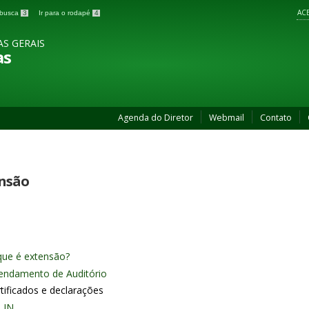
ACE
a busca
3
Ir para o rodapé
4
AS GERAIS
as
Agenda do Diretor
Webmail
Contato
nsão
que é extensão?
endamento de Auditório
tificados e declarações
LIN