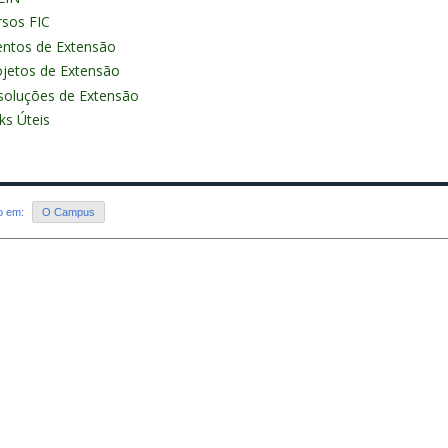
rsos FIC
entos de Extensão
ojetos de Extensão
soluções de Extensão
ks Úteis
do em:
O Campus