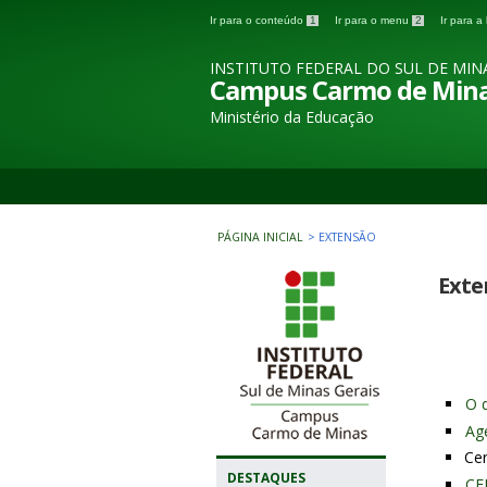
Ir para o conteúdo
1
Ir para o menu
2
Ir para 
INSTITUTO FEDERAL DO SUL DE MIN
Campus Carmo de Min
Ministério da Educação
PÁGINA INICIAL
>
EXTENSÃO
Exte
O 
Ag
Cer
DESTAQUES
CE