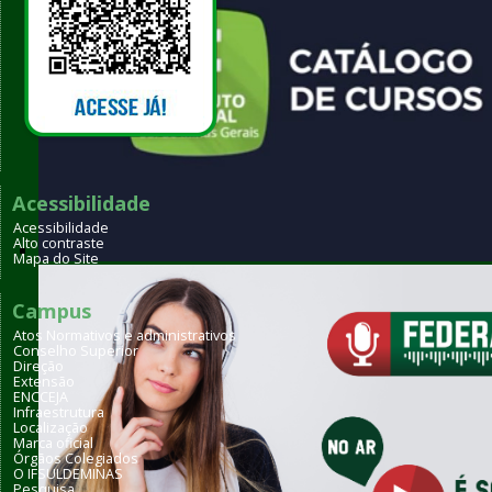
Acessibilidade
Acessibilidade
Alto contraste
Mapa do Site
Qual dos nossos cursos combina com você?
Campus
Atos Normativos e administrativos
Conselho Superior
Direção
Extensão
ENCCEJA
Infraestrutura
Localização
Marca oficial
Órgãos Colegiados
O IFSULDEMINAS
Pesquisa