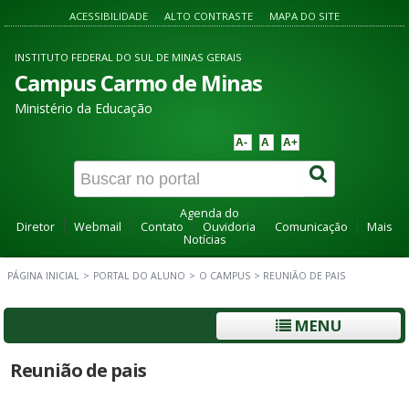
ACESSIBILIDADE
ALTO CONTRASTE
MAPA DO SITE
INSTITUTO FEDERAL DO SUL DE MINAS GERAIS
Campus Carmo de Minas
Ministério da Educação
A-
A
A+
Agenda do
Diretor
Webmail
Contato
Ouvidoria
Comunicação
Mais
Notícias
PÁGINA INICIAL
>
PORTAL DO ALUNO
>
O CAMPUS
>
REUNIÃO DE PAIS
MENU
Reunião de pais