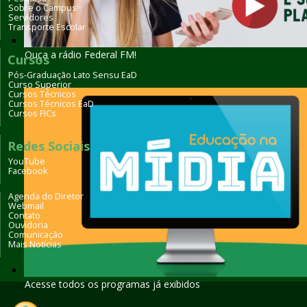
Sobre o Campus
Servidores
Transporte Escolar
Ouça a rádio Federal FM!
Cursos
Pós-Graduação Lato Sensu EaD
Curso Superior
Cursos Técnicos
Cursos Técnicos EaD
Cursos FICs
Redes Sociais
YouTube
Facebook
Agenda do Diretor
Webmail
Contato
Ouvidoria
Comunicação
Mais Notícias
Acesse todos os programas já exibidos