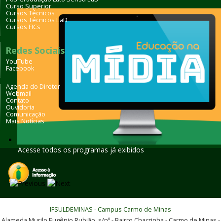
Curso Superior
Cursos Técnicos
Cursos Técnicos EaD
Cursos FICs
Redes Sociais
YouTube
Facebook
Agenda do Diretor
Webmail
Contato
Ouvidoria
Comunicação
Mais Notícias
Acesse todos os programas já exibidos
IFSULDEMINAS - Campus Carmo de Minas
Alameda Murilo Eugênio Rubião, s/nº - Bairro Chacrinha - Carmo de Minas -