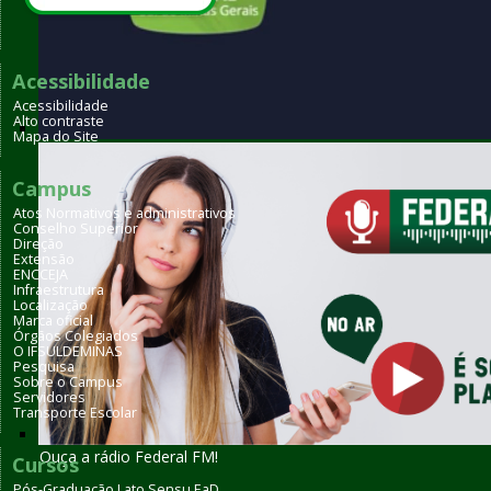
Acessibilidade
Acessibilidade
Alto contraste
Mapa do Site
Qual dos nossos cursos combina com você?
Campus
Atos Normativos e administrativos
Conselho Superior
Direção
Extensão
ENCCEJA
Infraestrutura
Localização
Marca oficial
Órgãos Colegiados
O IFSULDEMINAS
Pesquisa
Sobre o Campus
Servidores
Transporte Escolar
Ouça a rádio Federal FM!
Cursos
Pós-Graduação Lato Sensu EaD