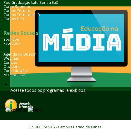
Pós-Graduação Lato Sensu EaD
Curso Superior
Cursos Técnicos
Cursos Técnicos EaD
Cursos FICs
Redes Sociais
YouTube
Facebook
Agenda do Diretor
Webmail
Contato
Ouvidoria
Comunicação
Mais Notícias
Acesse todos os programas já exibidos
IFSULDEMINAS - Campus Carmo de Minas