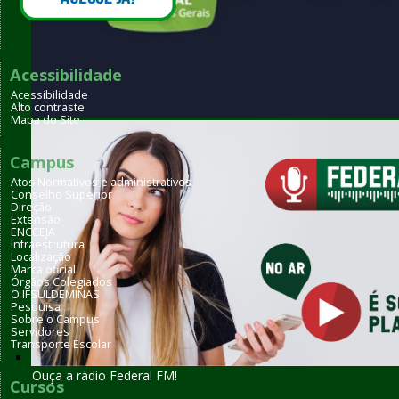
Acessibilidade
Acessibilidade
Alto contraste
Mapa do Site
Qual dos nossos cursos combina com você?
Campus
Atos Normativos e administrativos
Conselho Superior
Direção
Extensão
ENCCEJA
Infraestrutura
Localização
Marca oficial
Órgãos Colegiados
O IFSULDEMINAS
Pesquisa
Sobre o Campus
Servidores
Transporte Escolar
Ouça a rádio Federal FM!
Cursos