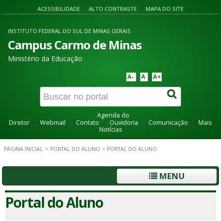
ACESSIBILIDADE
ALTO CONTRASTE
MAPA DO SITE
INSTITUTO FEDERAL DO SUL DE MINAS GERAIS
Campus Carmo de Minas
Ministério da Educação
A-
A
A+
Agenda do
Diretor
Webmail
Contato
Ouvidoria
Comunicação
Mais
Notícias
PÁGINA INICIAL
>
PORTAL DO ALUNO
>
PORTAL DO ALUNO
MENU
Portal do Aluno