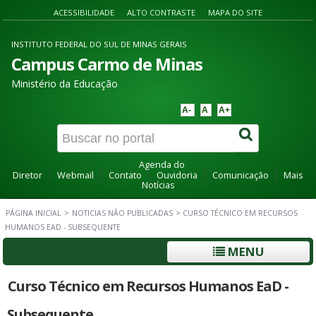
ACESSIBILIDADE
ALTO CONTRASTE
MAPA DO SITE
INSTITUTO FEDERAL DO SUL DE MINAS GERAIS
Campus Carmo de Minas
Ministério da Educação
A-
A
A+
Agenda do
Diretor
Webmail
Contato
Ouvidoria
Comunicação
Mais
Notícias
PÁGINA INICIAL
>
NOTICIAS NÃO PUBLICADAS
>
CURSO TÉCNICO EM RECURSOS
HUMANOS EAD - SUBSEQUENTE
MENU
Curso Técnico em Recursos Humanos EaD -
Subsequente