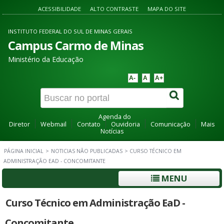
ACESSIBILIDADE
ALTO CONTRASTE
MAPA DO SITE
INSTITUTO FEDERAL DO SUL DE MINAS GERAIS
Campus Carmo de Minas
Ministério da Educação
A-
A
A+
Agenda do
Diretor
Webmail
Contato
Ouvidoria
Comunicação
Mais
Notícias
PÁGINA INICIAL
>
NOTICIAS NÃO PUBLICADAS
>
CURSO TÉCNICO EM
ADMINISTRAÇÃO EAD - CONCOMITANTE
MENU
Curso Técnico em Administração EaD -
Concomitante