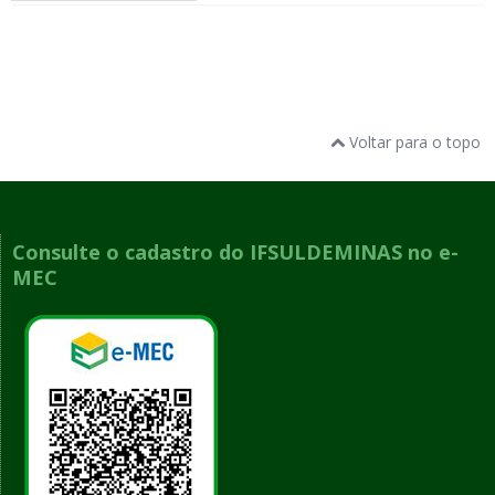
Voltar para o topo
Consulte o cadastro do IFSULDEMINAS no e-
MEC