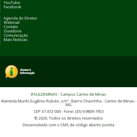
YouTube
Facebook
Agenda do Diretor
Webmail
Contato
Ouvidoria
Comunicação
Mais Notícias
IFSULDEMINAS - Campus Carmo de Minas
Alameda Murilo Eugênio Rubião, s/nº - Bairro Chacrinha - Carmo de Minas -
MG
CEP 37.472-000 - Fone: (35) 9.9809-7953
© 2026. Todos os direitos reservados
Desenvolvido com o CMS de código aberto
Joomla