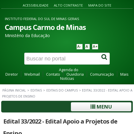
ACESSIBILIDADE
ALTO CONTRASTE
MAPA DO SITE
INSTITUTO FEDERAL DO SUL DE MINAS GERAIS
Campus Carmo de Minas
Ministério da Educação
A-
A
A+
Agenda do
Diretor
Webmail
Contato
Ouvidoria
Comunicação
Mais
Notícias
PÁGINA INICIAL
>
EDITAIS
>
EDITAIS DO CAMPUS
>
EDITAL 33/2022 - EDITAL APOIO A
PROJETOS DE ENSINO
MENU
Edital 33/2022 - Edital Apoio a Projetos de
Ensino