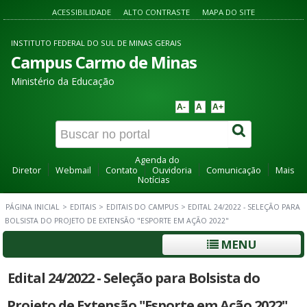
ACESSIBILIDADE
ALTO CONTRASTE
MAPA DO SITE
INSTITUTO FEDERAL DO SUL DE MINAS GERAIS
Campus Carmo de Minas
Ministério da Educação
A-
A
A+
Agenda do
Diretor
Webmail
Contato
Ouvidoria
Comunicação
Mais
Notícias
PÁGINA INICIAL
>
EDITAIS
>
EDITAIS DO CAMPUS
>
EDITAL 24/2022 - SELEÇÃO PARA
BOLSISTA DO PROJETO DE EXTENSÃO "ESPORTE EM AÇÃO 2022"
MENU
Edital 24/2022 - Seleção para Bolsista do
Projeto de Extensão "Esporte em Ação 2022"