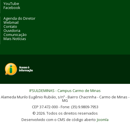
YouTube
Facebook
Agenda do Diretor
Webmail
Contato
Ouvidoria
Comunicação
Mais Notícias
IFSULDEMINAS - Campus Carmo de Minas
Alameda Murilo Eugênio Rubião, s/nº - Bairro Chacrinha - Carmo de Minas -
MG
CEP 37.472-000 - Fone: (35) 9.9809-7953
© 2026. Todos os direitos reservados
Desenvolvido com o CMS de código aberto
Joomla