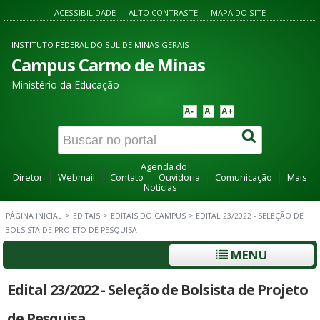
ACESSIBILIDADE
ALTO CONTRASTE
MAPA DO SITE
INSTITUTO FEDERAL DO SUL DE MINAS GERAIS
Campus Carmo de Minas
Ministério da Educação
A-
A
A+
Agenda do
Diretor
Webmail
Contato
Ouvidoria
Comunicação
Mais
Notícias
PÁGINA INICIAL
>
EDITAIS
>
EDITAIS DO CAMPUS
>
EDITAL 23/2022 - SELEÇÃO DE
BOLSISTA DE PROJETO DE PESQUISA
MENU
Edital 23/2022 - Seleção de Bolsista de Projeto
de Pesquisa