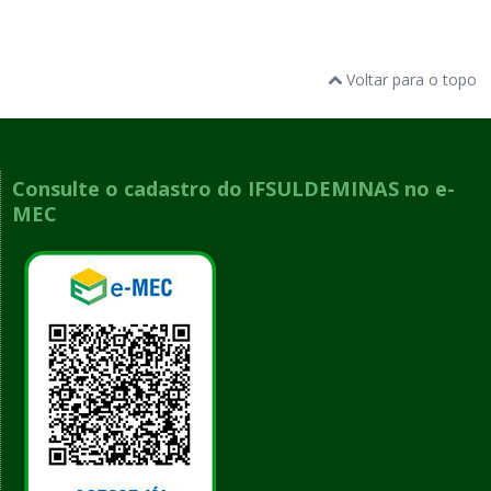
Voltar para o topo
Consulte o cadastro do IFSULDEMINAS no e-
MEC