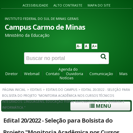
ACESSIBILIDADE
ALTO CONTRASTE
MAPA DO SITE
INSTITUTO FEDERAL DO SUL DE MINAS GERAIS
Campus Carmo de Minas
Ministério da Educação
A-
A
A+
Agenda do
Diretor
Webmail
Contato
Ouvidoria
Comunicação
Mais
Notícias
PÁGINA INICIAL
>
EDITAIS
>
EDITAIS DO CAMPUS
>
EDITAL 20/2022 - SELEÇÃO PARA
BOLSISTA DO PROJETO "MONITORIA ACADÊMICA NOS CURSOS TÉCNICOS
INTEGRADOS: LINGUAGENS, EDUCAÇÃO FÍSICA, MATEMÁTICA, FÍSICA, QUÍMICA E
MENU
INFORMÁTICA."
Edital 20/2022 - Seleção para Bolsista do
Projeto "Monitoria Acadêmica nos Cursos