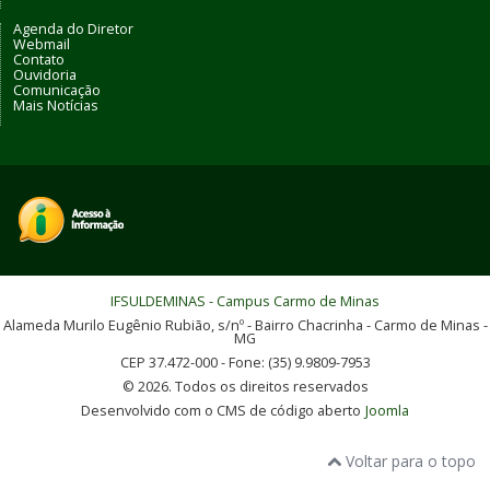
Agenda do Diretor
Webmail
Contato
Ouvidoria
Comunicação
Mais Notícias
IFSULDEMINAS - Campus Carmo de Minas
Alameda Murilo Eugênio Rubião, s/nº - Bairro Chacrinha - Carmo de Minas -
MG
CEP 37.472-000 - Fone: (35) 9.9809-7953
© 2026. Todos os direitos reservados
Desenvolvido com o CMS de código aberto
Joomla
Voltar para o topo