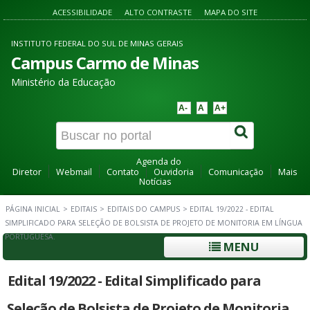
ACESSIBILIDADE
ALTO CONTRASTE
MAPA DO SITE
INSTITUTO FEDERAL DO SUL DE MINAS GERAIS
Campus Carmo de Minas
Ministério da Educação
A-
A
A+
Agenda do
Diretor
Webmail
Contato
Ouvidoria
Comunicação
Mais
Notícias
PÁGINA INICIAL
>
EDITAIS
>
EDITAIS DO CAMPUS
>
EDITAL 19/2022 - EDITAL
SIMPLIFICADO PARA SELEÇÃO DE BOLSISTA DE PROJETO DE MONITORIA EM LÍNGUA
PORTUGUESA.
MENU
Edital 19/2022 - Edital Simplificado para
Seleção de Bolsista de Projeto de Monitoria