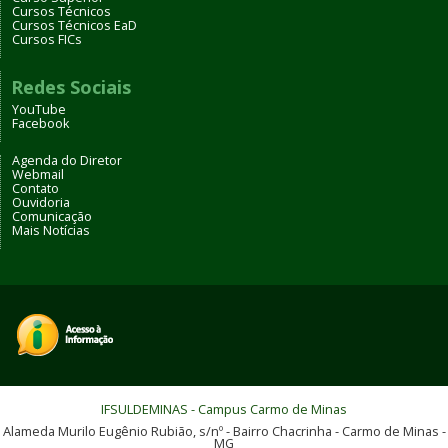
Cursos Técnicos
Cursos Técnicos EaD
Cursos FICs
Redes Sociais
YouTube
Facebook
Agenda do Diretor
Webmail
Contato
Ouvidoria
Comunicação
Mais Notícias
IFSULDEMINAS - Campus Carmo de Minas
Alameda Murilo Eugênio Rubião, s/nº - Bairro Chacrinha - Carmo de Minas -
MG