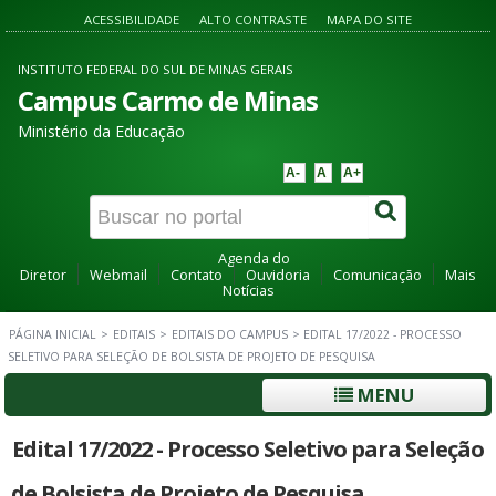
ACESSIBILIDADE
ALTO CONTRASTE
MAPA DO SITE
INSTITUTO FEDERAL DO SUL DE MINAS GERAIS
Campus Carmo de Minas
Ministério da Educação
A-
A
A+
Agenda do
Diretor
Webmail
Contato
Ouvidoria
Comunicação
Mais
Notícias
PÁGINA INICIAL
>
EDITAIS
>
EDITAIS DO CAMPUS
>
EDITAL 17/2022 - PROCESSO
SELETIVO PARA SELEÇÃO DE BOLSISTA DE PROJETO DE PESQUISA
MENU
Edital 17/2022 - Processo Seletivo para Seleção
de Bolsista de Projeto de Pesquisa