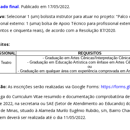
ado final
. Publicado em 17/05/2022.
vo:
Selecionar 1 (um) bolsista instrutor para atuar no projeto: “Palco
ional externo: 1 (uma) bolsa de Apoio Técnico para profissional exte
entos e cinquenta reais), de acordo com a Resolução 87/2020.
itos:
SSIONAL
REQUISITOS
- Graduação em Artes Cênicas/Interpretação Cênica
- Graduação em Educação Artística com ênfase em Artes Cê
 Teatro
ou
- Graduação em qualquer área com experiência comprovada em Art
ção:
As inscrições serão realizadas via Google Forms:
https://forms.
ega do Curriculum Vitae resumido e documentação comprobatória deve
e 2022, na secretaria ou SAE (Setor de Atendimento ao Educando)
de Minas, situado à Alameda Murilo Eugênio Rubião, s/n, Bairro Chacr
em deverá ser realizada até o dia 11/05/2022.