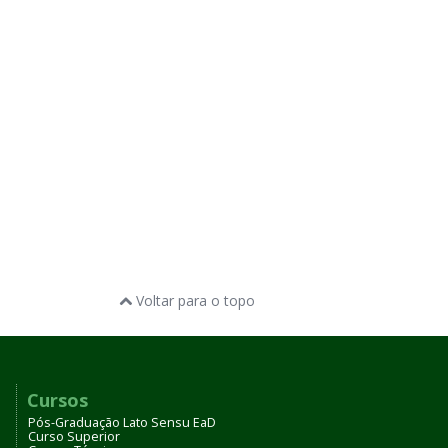
Voltar para o topo
Cursos
Pós-Graduação Lato Sensu EaD
Curso Superior