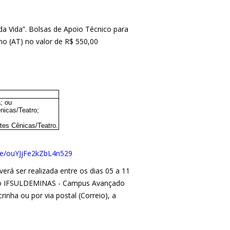
 da Vida”. Bolsas de Apoio Técnico para
rno (AT) no valor de R$ 550,00
; ou
nicas/Teatro;
es Cênicas/Teatro.
gle/ouYJjFe2kZbL4n529
rá ser realizada entre os dias 05 a 11
 do IFSULDEMINAS - Campus Avançado
inha ou por via postal (Correio), a