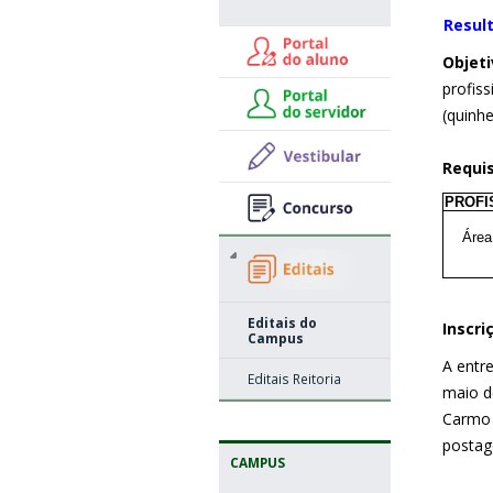
Result
Objeti
profiss
(quinh
Requis
PROFI
Área
Editais do
Inscri
Campus
A entr
Editais Reitoria
maio d
Carmo 
postag
CAMPUS