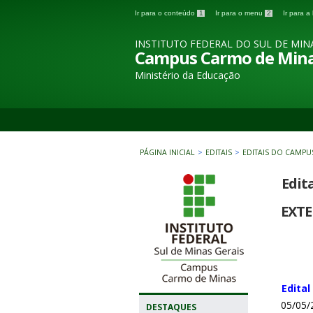
Ir para o conteúdo
1
Ir para o menu
2
Ir para 
INSTITUTO FEDERAL DO SUL DE MIN
Campus Carmo de Min
Ministério da Educação
PÁGINA INICIAL
>
EDITAIS
>
EDITAIS DO CAMPU
Edit
EXT
Edital
05/05/
DESTAQUES