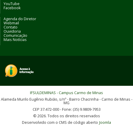
YouTube
Facebook
Agenda do Diretor
Webmail
Contato
Ouvidoria
Comunicação
Mais Notícias
IFSULDEMINAS - Campus Carmo de Minas
Alameda Murilo Eugênio Rubião, s/nº - Bairro Chacrinha - Carmo de Minas -
MG
CEP 37.472-000 - Fone: (35) 9.9809-7953
© 2026. Todos os direitos reservados
Desenvolvido com o CMS de código aberto
Joomla