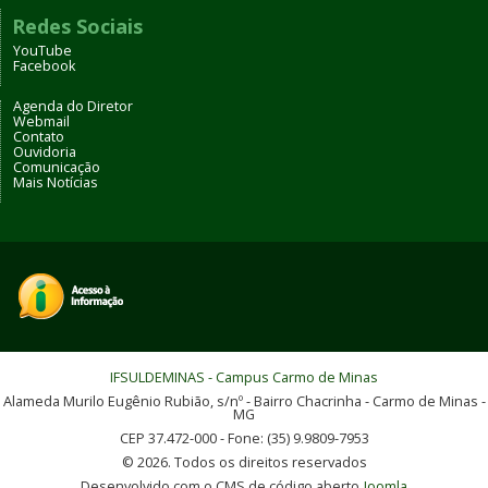
Redes Sociais
YouTube
Facebook
Agenda do Diretor
Webmail
Contato
Ouvidoria
Comunicação
Mais Notícias
IFSULDEMINAS - Campus Carmo de Minas
Alameda Murilo Eugênio Rubião, s/nº - Bairro Chacrinha - Carmo de Minas -
MG
CEP 37.472-000 - Fone: (35) 9.9809-7953
© 2026. Todos os direitos reservados
Desenvolvido com o CMS de código aberto
Joomla