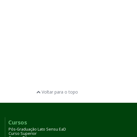
Voltar para o topo
Cursos
Pós-Graduação Lato Sensu EaD
Curso Superior