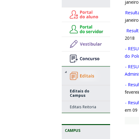
janeir
Result
janeir
Result
2018
- RESU
do Pol
- RESU
Admini
- Resu
Editais do
fevere
Campus
- Resu
Editais Reitoria
em 09 
CAMPUS