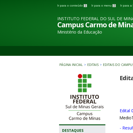
Ir para o conteúdo
1
Ir para o menu
2
Ir para 
INSTITUTO FEDERAL DO SUL DE MIN
Campus Carmo de Min
Ministério da Educação
PÁGINA INICIAL
>
EDITAIS
>
EDITAIS DO CAMPU
Edit
Edital
MedioT
- Resu
DESTAQUES