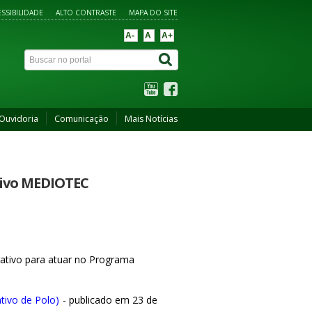
SSIBILIDADE
ALTO CONTRASTE
MAPA DO SITE
A-
A
A+
Ouvidoria
Comunicação
Mais Notícias
tivo MEDIOTEC
ativo para atuar no Programa
tivo de Polo)
- publicado em 23 de