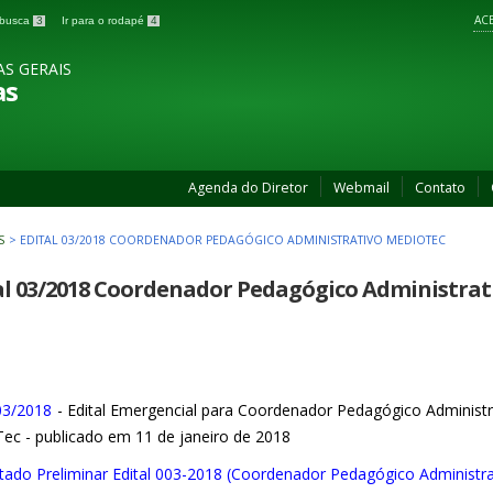
ACE
a busca
3
Ir para o rodapé
4
AS GERAIS
as
Agenda do Diretor
Webmail
Contato
S
>
EDITAL 03/2018 COORDENADOR PEDAGÓGICO ADMINISTRATIVO MEDIOTEC
al 03/2018 Coordenador Pedagógico Administra
 03/2018
- Edital Emergencial para Coordenador Pedagógico Administr
ec - publicado em 11 de janeiro de 2018
ltado Preliminar Edital 003-2018 (Coordenador Pedagógico Administra