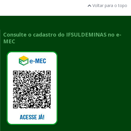
Voltar para o topo
Consulte o cadastro do IFSULDEMINAS no e-
MEC