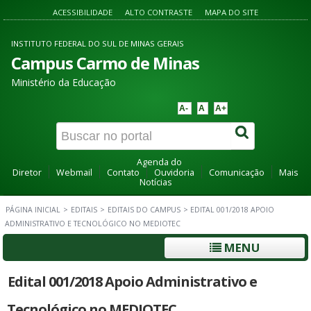
ACESSIBILIDADE
ALTO CONTRASTE
MAPA DO SITE
INSTITUTO FEDERAL DO SUL DE MINAS GERAIS
Campus Carmo de Minas
Ministério da Educação
A-
A
A+
Agenda do
Diretor
Webmail
Contato
Ouvidoria
Comunicação
Mais
Notícias
PÁGINA INICIAL
>
EDITAIS
>
EDITAIS DO CAMPUS
>
EDITAL 001/2018 APOIO
ADMINISTRATIVO E TECNOLÓGICO NO MEDIOTEC
MENU
Edital 001/2018 Apoio Administrativo e
Tecnológico no MEDIOTEC