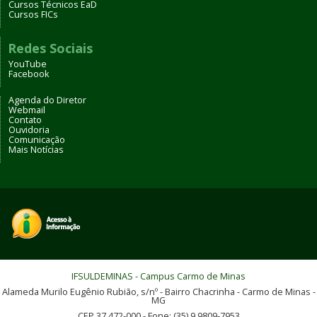
Cursos Técnicos EaD
Cursos FICs
Redes Sociais
YouTube
Facebook
Agenda do Diretor
Webmail
Contato
Ouvidoria
Comunicação
Mais Notícias
IFSULDEMINAS - Campus Carmo de Minas
Alameda Murilo Eugênio Rubião, s/nº - Bairro Chacrinha - Carmo de Minas -
MG
CEP 37.472-000 - Fone: (35) 9.9809-7953