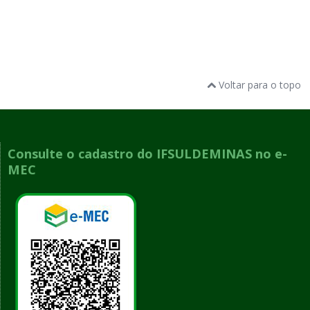
Voltar para o topo
Consulte o cadastro do IFSULDEMINAS no e-
MEC