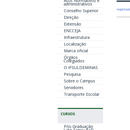
Atos Normativos e
administrativos
registra
Conselho Superior
Direção
Extensão
ENCCEJA
Infraestrutura
Localização
Marca oficial
Órgãos
Colegiados
O IFSULDEMINAS
Pesquisa
Sobre o Campus
Servidores
Transporte Escolar
CURSOS
Pós-Graduação
Lato Sensu EaD