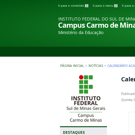
Ir para o conteúdo
1
Ir para o menu
2
Ir para 
INSTITUTO FEDERAL DO SUL DE MIN
Campus Carmo de Min
Ministério da Educação
PÁGINA INICIAL
>
NOTÍCIAS
>
CALENDÁRIO AC
Cale
Publicad
Quinta, 
DESTAQUES