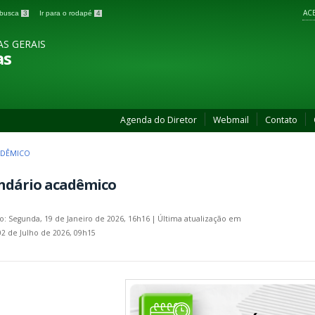
ACE
a busca
3
Ir para o rodapé
4
AS GERAIS
as
Agenda do Diretor
Webmail
Contato
ADÊMICO
ndário acadêmico
o: Segunda, 19 de Janeiro de 2026, 16h16
|
Última atualização em
02 de Julho de 2026, 09h15