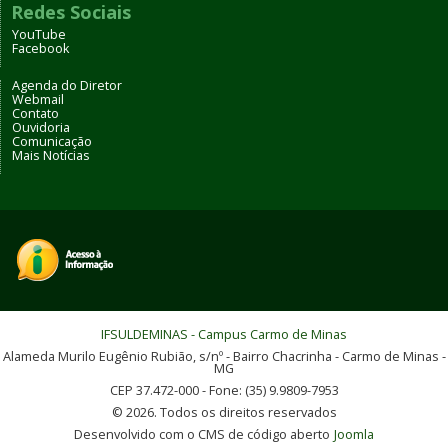
Redes Sociais
YouTube
Facebook
Agenda do Diretor
Webmail
Contato
Ouvidoria
Comunicação
Mais Notícias
IFSULDEMINAS - Campus Carmo de Minas
Alameda Murilo Eugênio Rubião, s/nº - Bairro Chacrinha - Carmo de Minas -
MG
CEP 37.472-000 - Fone: (35) 9.9809-7953
© 2026. Todos os direitos reservados
Desenvolvido com o CMS de código aberto
Joomla