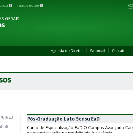
ACE
a busca
3
Ir para o rodapé
4
AS GERAIS
as
Agenda do Diretor
Webmail
Contato
sos
/04/23
Pós-Graduação Lato Sensu EaD
5h58
Curso de Especialização EaD O Campus Avançado Car
de especialização na modalidade à distância...