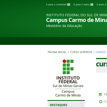
Ir para o conteúdo
1
Ir para o menu
2
Ir para 
INSTITUTO FEDERAL DO SUL DE MIN
Campus Carmo de Min
Ministério da Educação
PÁGINA INICIAL
>
CURSO SUPERIOR
>
CURSOS
cur
18
1
DESTAQUES