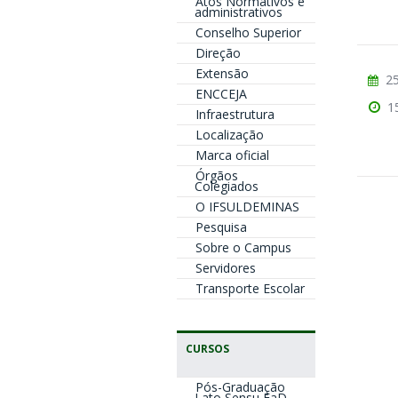
Atos Normativos e
administrativos
Conselho Superior
Direção
Extensão
25
ENCCEJA
1
Infraestrutura
Localização
Marca oficial
Órgãos
Colegiados
O IFSULDEMINAS
Pesquisa
Sobre o Campus
Servidores
Transporte Escolar
CURSOS
Pós-Graduação
Lato Sensu EaD